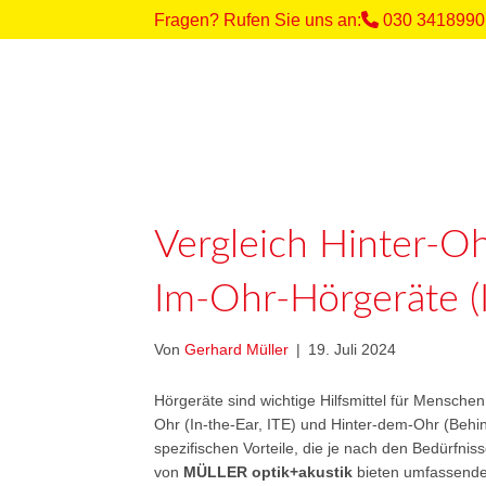
Fragen? Rufen Sie uns an:
030 3418990
Vergleich Hinter-O
Im-Ohr-Hörgeräte (
Von
Gerhard Müller
|
19. Juli 2024
Hörgeräte sind wichtige Hilfsmittel für Mensche
Ohr (In-the-Ear, ITE) und Hinter-dem-Ohr (Behi
spezifischen Vorteile, die je nach den Bedürfnis
von
MÜLLER optik+akustik
bieten umfassende 