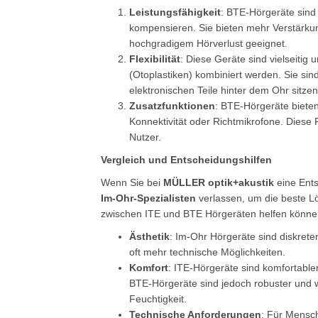
Leistungsfähigkeit
: BTE-Hörgeräte sind 
kompensieren. Sie bieten mehr Verstärku
hochgradigem Hörverlust geeignet.
Flexibilität
: Diese Geräte sind vielseiti
(Otoplastiken) kombiniert werden. Sie sin
elektronischen Teile hinter dem Ohr sitzen
Zusatzfunktionen
: BTE-Hörgeräte bieten
Konnektivität oder Richtmikrofone. Diese 
Nutzer.
Vergleich und Entscheidungshilfen
Wenn Sie bei
MÜLLER optik+akustik
eine Ents
Im-Ohr-Spezialisten
verlassen, um die beste Lö
zwischen ITE und BTE Hörgeräten helfen könne
Ästhetik
: Im-Ohr Hörgeräte sind diskrete
oft mehr technische Möglichkeiten.
Komfort
: ITE-Hörgeräte sind komfortabler
BTE-Hörgeräte sind jedoch robuster und
Feuchtigkeit.
Technische Anforderungen
: Für Mensch