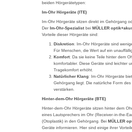
beiden Hörgerätetypen:
Im-Ohr Hörgeräte (ITE)
Im-Ohr Hörgeräte sitzen direkt im Gehörgang o
Der
Im-Ohr-Spezialist
bei
MÜLLER optik+akus
Vorteile dieser Hörgeräte sind:
Diskretion
: Im-Ohr Hörgeräte sind weniger
Für Menschen, die Wert auf ein unauffälli
Komfort
: Da sie keine Teile hinter dem 
komfortabler. Diese Geräte sind leichter
Tragekomfort erhöht.
Natürlicher Klang
: Im-Ohr Hörgeräte bie
Gehörgang liegt. Die natürliche Form de
verstärken.
Hinter-dem-Ohr Hörgeräte (BTE)
Hinter-dem-Ohr Hörgeräte sitzen hinter dem Ohr 
eines Lautsprechers im Ohr (Receiver-in-the-Ea
(Otoplastik) in den Gehörgang. Bei
MÜLLER opt
Geräte informieren. Hier sind einige ihrer Vorteil