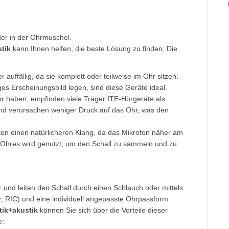
der in der Ohrmuschel.
tik
kann Ihnen helfen, die beste Lösung zu finden. Die
 auffällig, da sie komplett oder teilweise im Ohr sitzen.
ges Erscheinungsbild legen, sind diese Geräte ideal.
Ohr haben, empfinden viele Träger ITE-Hörgeräte als
 und verursachen weniger Druck auf das Ohr, was den
ten einen natürlicheren Klang, da das Mikrofon näher am
s Ohres wird genutzt, um den Schall zu sammeln und zu
und leiten den Schall durch einen Schlauch oder mittels
r, RIC) und eine individuell angepasste Ohrpassform
ik+akustik
können Sie sich über die Vorteile dieser
e: