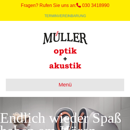
Fragen? Rufen Sie uns an:
030 3418990
TERMINVEREINBARUNG
Menü
Endlich wieder Spaß